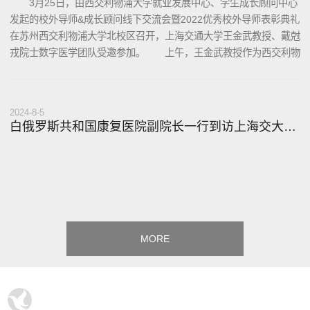
3月25日，由西交利物浦大学就业发展中心、学生成长顾问中心
发起的校外导师&成长顾问线下交流会暨2022优秀校外导师表彰典礼
在苏州西交利物浦大学北校区召开，上海交通大学王金武教授、戴尅
戎院士数字医学团队受邀参加。 上午，王金武教授作为西交利物
浦大学的校外导师，参加了与西浦学生的见面交....
2024
-
8-5
白俄罗斯共和国康复医院副院长一行到访上海交大转化医学研究院并到九院3D打印接诊中
MORE